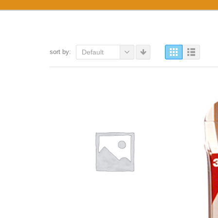
sort by:
Default