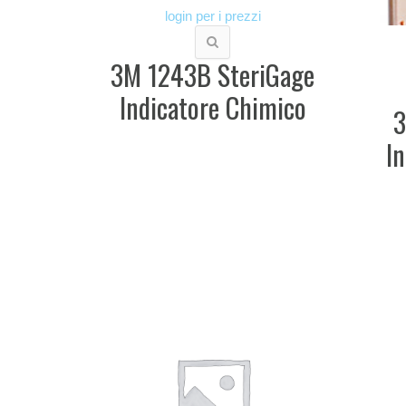
login per i prezzi
3M 1243B SteriGage
Indicatore Chimico
3
In