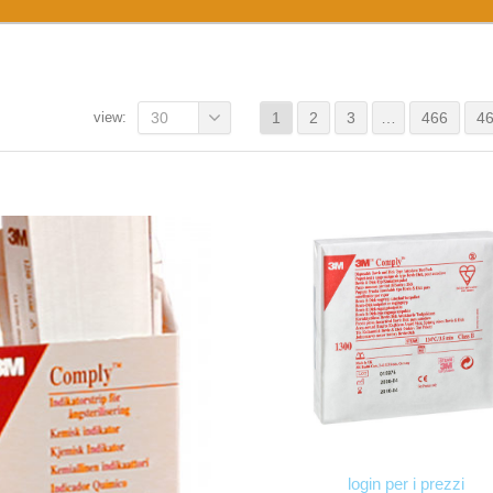
view:
30
1
2
3
…
466
4
login per i prezzi