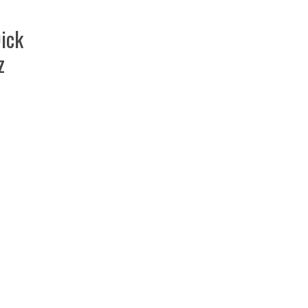
ick
z