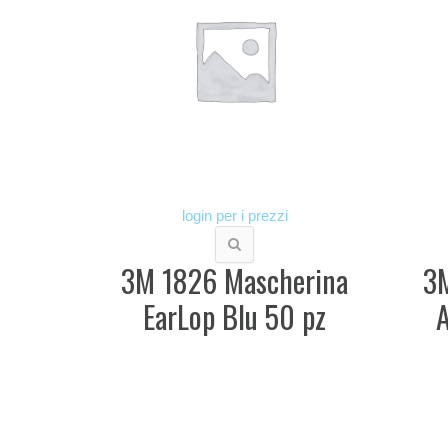
login per i prezzi
3M 1826 Mascherina
3
EarLop Blu 50 pz
A