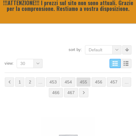
!!!ATTENZIONE!!! I prezzi sul sito non sono attuali. Grazie
per la comprensione. Restiamo a vostra disposizione.
sort by:
Default
view:
30
1
2
…
453
454
455
456
457
…
466
467