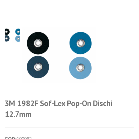
login per i
prezzi
3M 1982F Sof-Lex Pop-On Dischi
12.7mm
COD:
100062