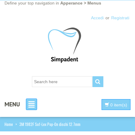
Define your top navigation in
Apperance > Menus
Accedi
or
Registrati
MENU
0 item(s)
Home
>
3M 1982F Sof-Lex Pop-On dischi 12.7mm