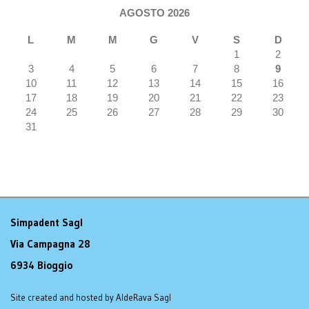
AGOSTO 2026
L
M
M
G
V
S
D
1
2
3
4
5
6
7
8
9
10
11
12
13
14
15
16
17
18
19
20
21
22
23
24
25
26
27
28
29
30
31
Simpadent Sagl
Via Campagna 28
6934 Bioggio
Site created and hosted by AldeRava Sagl