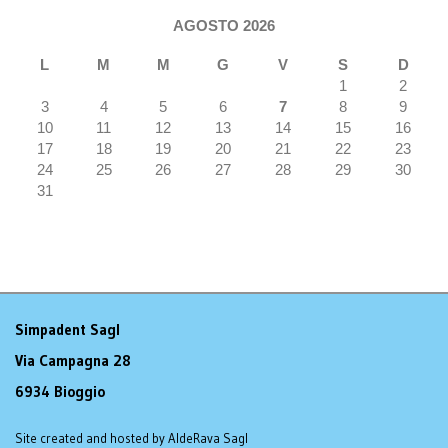
AGOSTO 2026
L
M
M
G
V
S
D
1
2
3
4
5
6
7
8
9
10
11
12
13
14
15
16
17
18
19
20
21
22
23
24
25
26
27
28
29
30
31
Simpadent Sagl
Via Campagna 28
6934 Bioggio
Site created and hosted by AldeRava Sagl