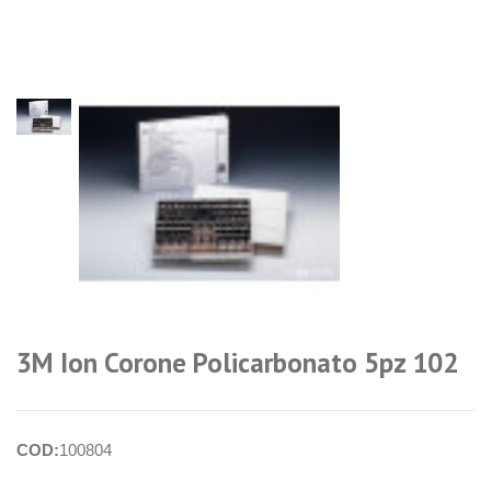
login per i
prezzi
3M Ion Corone Policarbonato 5pz 102
COD:
100804