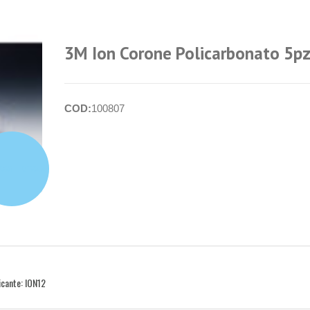
3M Ion Corone Policarbonato 5pz
COD:
100807
per i prezzi
cante: ION12