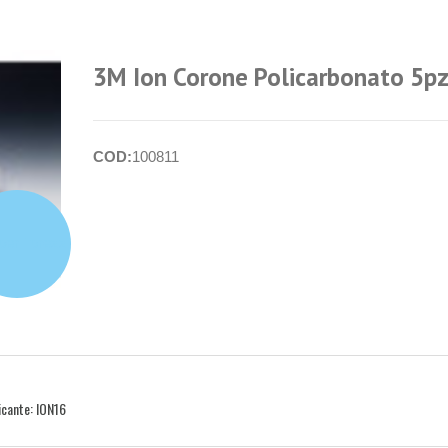
3M Ion Corone Policarbonato 5pz
COD:
100811
per i prezzi
cante: ION16