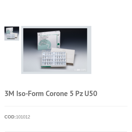
login per i
prezzi
3M Iso-Form Corone 5 Pz U50
COD:
101012