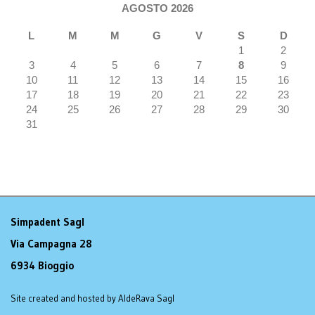
AGOSTO 2026
L
M
M
G
V
S
D
1
2
3
4
5
6
7
8
9
10
11
12
13
14
15
16
17
18
19
20
21
22
23
24
25
26
27
28
29
30
31
Simpadent Sagl
Via Campagna 28
6934 Bioggio
Site created and hosted by AldeRava Sagl