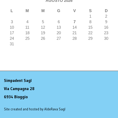
AGOSTO 2026
L
M
M
G
V
S
D
1
2
3
4
5
6
7
8
9
10
11
12
13
14
15
16
17
18
19
20
21
22
23
24
25
26
27
28
29
30
31
Simpadent Sagl
Via Campagna 28
6934 Bioggio
Site created and hosted by AldeRava Sagl