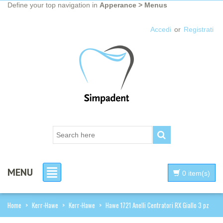
Define your top navigation in
Apperance > Menus
Accedi
or
Registrati
MENU
0 item(s)
Home
>
Kerr-Hawe
>
Kerr-Hawe
>
Hawe 1721 Anelli Centratori RX Giallo 3 pz