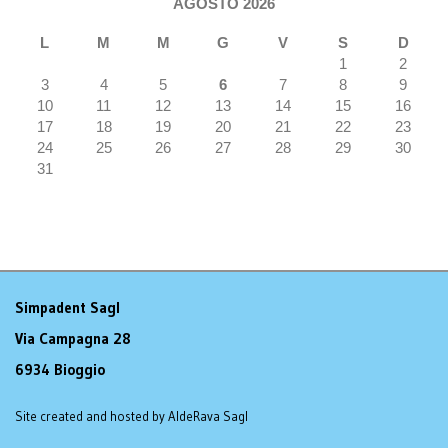
AGOSTO 2026
L
M
M
G
V
S
D
1
2
3
4
5
6
7
8
9
10
11
12
13
14
15
16
17
18
19
20
21
22
23
24
25
26
27
28
29
30
31
Simpadent Sagl
Via Campagna 28
6934 Bioggio
Site created and hosted by AldeRava Sagl