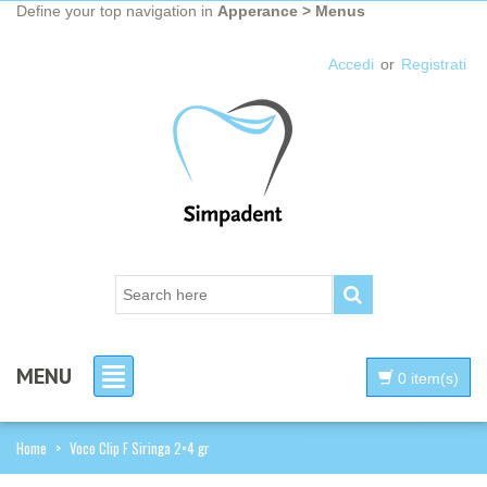
Define your top navigation in
Apperance > Menus
Accedi
or
Registrati
MENU
0 item(s)
Home
>
Voco Clip F Siringa 2×4 gr