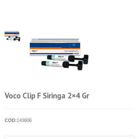
login per i
prezzi
Voco Clip F Siringa 2×4 Gr
COD:
143606