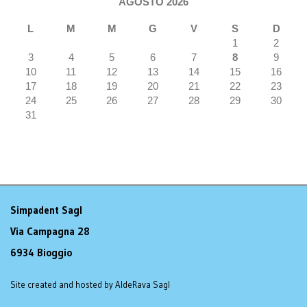
AGOSTO 2026
L
M
M
G
V
S
D
1
2
3
4
5
6
7
8
9
10
11
12
13
14
15
16
17
18
19
20
21
22
23
24
25
26
27
28
29
30
31
Simpadent Sagl
Via Campagna 28
6934 Bioggio
Site created and hosted by AldeRava Sagl